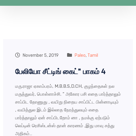
November 5, 2019
Paleo
,
Tamil
பேலியோ சீட்டிங் கைட்” பாகம் 4
மரு.ராஜா ஏகாம்பரம், M.B.B.S,D.CH, குழந்தைகள் நல
மருத்துவர், பொள்ளாச்சி. ” அகோர பசி எதை பார்த்தாலும்
சாப்பிட தோணுது , வயிறு நிறைய சாப்பிட்ட பின்னாடியும்
, வயித்துல இடம் இல்லாத நேரத்துலயும் எதை
பார்த்தாலும் ஏன் சாப்பிடறோம் னா , நமக்கு ஏற்படும்
லெப்டின் ரெசிஸ்டன்ஸ் தான் காரணம் ,இது மாவு சத்து
அதிகம்…