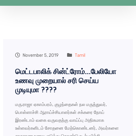
November 5, 2019
Tamil
மெட்டபாலிக் சின்ட்ரோம்…பேலியோ
உணவு முறையால் சரி செய்ய
முடியுமா ????
மரு.ராஜா ஏகாம்பரம், குழந்தைகள் நல மருத்துவர்,
பொள்ளாச்சி ஆராய்ச்சியாளர்கள் சக்கரை நோய்
இரண்டாம் வகை வருவதற்கு வாய்ப்பு அதிகமாக
உள்ளவர்களிடம் சோதனை மேற்கொண்டனர், அவர்களை