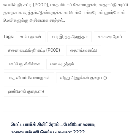
பையில் நீர் கட்டி (PCOD), மாத விடாய் கோளாறுகள், தைராய்டு சுரப்பி
குறைவாக சுரத்தல்,ஆண்களுக்கான டெஸ்டோஸ்டிரோன் ஹார்மோன்
பெண்களுக்கு அதிகமாக சுரத்தல்..
Tags:
உடல் பருமண்
உயர் இரத்த அழுத்தம்
சக்கரை நோய்
சினை பையில் நீர் கட்டி (PCOD)
தைராய்டு சுரப்பி
மகப்பேறு சிகிச்சை
மன அழுத்தம்
மாத விடாய் கோளாறுகள்
விந்து அணுக்கள் குறைபாடு
ஹார்மோன் குறைபாடு
மெட்டபாலிக் சின்ட்ரோம்…பேலியோ உணவு
முறையால் சரி செய்ய முடியுமா ????