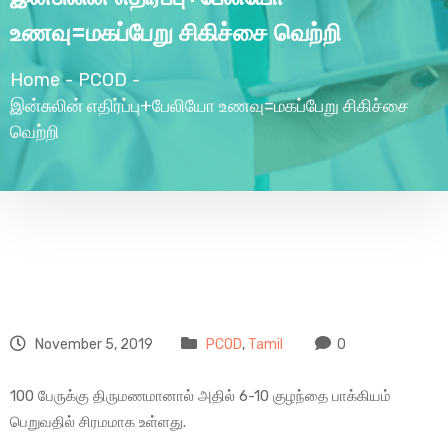
உணவு=மகப்பேறு சிகிச்சை வெற்றி
Home
-
PCOD
-
இன்சுலின் எதிர்ப்பு+பேலியோ உணவு=மகப்பேறு சிகிச்சை
வெற்றி
November 5, 2019
PCOD
,
Tamil
0
100 பேருக்கு திருமணமானால் அதில் 6-10 குழந்தை பாக்கியம்
பெறுவதில் சிரமமாக உள்ளது.