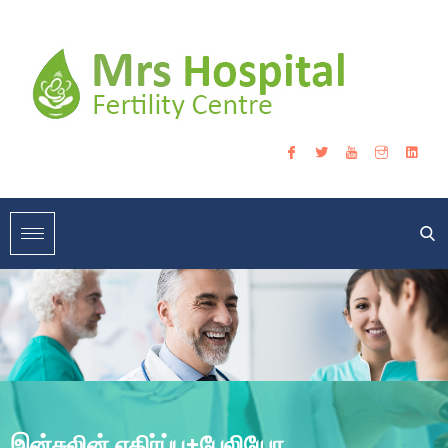
இன்சுலின் எதிர்ப்பு+பேலியோ