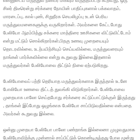
என்னுடைய மருத்துவ நண்பர் மிகவும் வருத்தப்பட்டு கூறியது, ஒரு
சிலர் திடீரென்று சர்க்கரை நோயின் பாதிப்புகளால் பக்கவாதம்,
மாரடைப்பு, கால் புண், சிறுநீரக செயலிழப்பு உடன் பெரிய
மருத்துவமனைகளுக்கு வருகிறார்கள். அவர்களை கேட்டபோது
பேலியோ ஆரம்பித்து சக்கரை மாத்திரை ஊசிகளை விட்டுவிட்டோம்
என்று மட்டும் சொல்கிறார்கள்.பிறகு உணவு முறையையும்
தொடரவில்லை, உடற்பயிற்சியும் செய்யவில்லை, மருத்துவரையும்
நாங்கள் பார்க்கவில்லை என்று கூறுவது இல்லை.இதனால்
மருத்துவர்கள் பேலியோவை திட்டும் நிலை ஏற்படுகிறது.
பேலியோவைப் பற்றி தெரியாத மருத்துவர்களாக இருந்தால் உடனே
போலியோ உணவை திட்டத் துவங்கி விடுகிறார்கள். பேலியோவை
முறையாக பாலோ செய்தபோது சர்க்கரை கட்டுப்பாட்டுக்குள் இருந்தது
, தாங்கள் இப்போது ஒழுங்காக பேலியோ சாப்பிடுவதில்லை என்பதை
அவர்கள் கூறுவது இல்லை.
ஒன்னு முறையா பேலியோ பாலோ பண்றாங்க இல்லைனா முழுவதுமாக
பேலியோவிற்க்கு முன்னால் சாப்பிட்டுக் கொண்டிருந்தது போல மூன்று