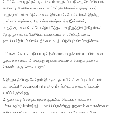
பேசிக்கொண்டிருந்தபோது மிகவும் வருத்தப்பட்டு ஒரு செய்தியைக்
கூறினார். பேலியோ உணவை சாப்பிட்டுக் கொண்டிருக்கும் பலர்
மருத்துவர்களின் ஆலோசனை இல்லாமலேயே அவர்கள் இதற்கு
முன்னால் சர்க்கரை நோய்க்கு எடுத்துவந்த இன்சுலின்,
மாத்திரைகளை பேலியோ ஆரம்பித்தவுடன் நிறுத்திவிடுகிறார்கள்.
பிறகு முறையாக பேலியோ உணவையும் சாப்பிடுவதில்லை,
நடைப்பயிற்சியும் செல்வதில்லை ,உடற்பயிற்சியும் செய்வதில்லை.
சர்க்கரை நோய் கட்டுப்பாட்டில் இல்லாமல் இருந்தால் உடம்பில் தலை
முதல் கால் வரை அனைத்து உறுப்புகளையும் பாதிக்கும் தன்மை
கொண்ட ஒரு கொடிய நோய்.
1. இருதயத்திற்கு செல்லும் இரத்தக் குழாயில் அடைப்பு ஏற்பட்டால்
மாரடைப்பு(Myocardial infarction) ஏற்படும். மரணம் ஏற்படவும்
வாய்ப்பிருக்கிறது.
2. மூளைக்கு செல்லும் ரத்தக்குழாயில் அடைப்பு ஏற்பட்டால்
பக்கவாதம்(stroke) ஏற்பட வாய்ப்பிருக்கிறது இதனால் கை,கால்களை
உபயோகப்படுத்த முடியாமல் ,நடக்க முடியாமல் போகலாம், பேச