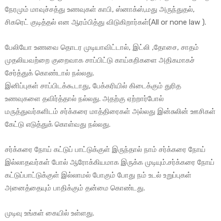
நேரமும் மாவுச்சத்து உணவுகள் காபி, ஸ்னாக்ஸ்,மது அருந்துதல்,
சிகரெட் குடித்தல் என ஆரம்பித்து விடுகிறார்கள்(All or none law ).
பேலியோ உணவை தொடர முடியாவிட்டால், இட்லி ,தோசை, சாதம்
முதலியவற்றை குறைவாக சாப்பிட்டு காய்கறிகளை அதிகமாகச்
சேர்த்துக் கொண்டால் நல்லது.
இனிப்புகள் சாப்பிடக்கூடாது, பேக்கரியில் கிடைக்கும் துரித
உணவுகளை தவிர்த்தால் நல்லது. அதற்கு ஏற்றார்போல்
மருத்துவர்களிடம் சர்க்கரை மாத்திரைகள் அல்லது இன்சுலின் ஊசிகள்
கேட்டு எடுத்துக் கொள்வது நல்லது.
சர்க்கரை நோய் கட்டுப் பாட்டுக்குள் இருந்தால் நாம் சர்க்கரை நோய்
இல்லாதவர்கள் போல் ஆரோக்கியமாக இருக்க முடியும்.சர்க்கரை நோய்
கட்டுப்பாட்டுக்குள் இல்லாமல் போகும் போது நம் உடல் உறுப்புகள்
அனைத்தையும் பாதிக்கும் தன்மை கொண்டது.
முடிவு உங்கள் கையில் உள்ளது.