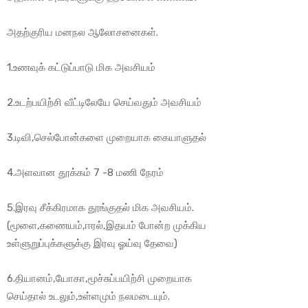
அதற்குரிய மனநல ஆலோசனைகள்.
1.உணவுக் கட்டுப்பாடு மிக அவசியம்
2.உடற்பயிற்சி வீட்டிலேயே செய்வதும் அவசியம்
3.டிவி,செல்போன்களை முறையாக கையாளுதல்
4.அளவான தூக்கம் 7 -8 மணி நேரம்
5.இரவு சீக்கிரமாக தூங்குதல் மிக அவசியம்.
(மூளை,கணையம்,ஈரல்,இதயம் போன்ற முக்கிய
உள்ளுறுப்புக்களுக்கு இரவு ஓய்வு தேவை)
6.தியானம்,யோகா,மூச்சுப்பயிற்சி முறையாக
செய்தால் உடலும்,உள்ளமும் நலமடையும்.