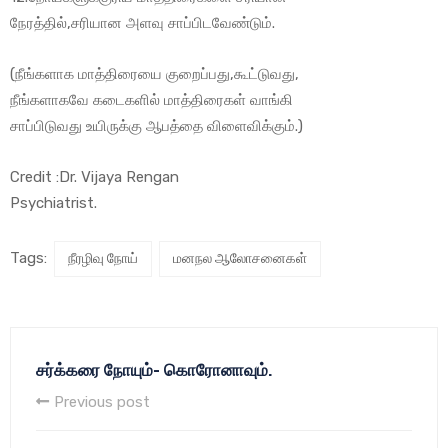
நேரத்தில்,சரியான அளவு சாப்பிடவேண்டும்.
(நீங்களாக மாத்திரையை குறைப்பது,கூட்டுவது,
நீங்களாகவே கடைகளில் மாத்திரைகள் வாங்கி
சாப்பிடுவது உயிருக்கு ஆபத்தை விளைவிக்கும்.)
Credit :Dr. Vijaya Rengan
Psychiatrist.
Tags:
நீரழிவு நோய்
மனநல ஆலோசனைகள்
சர்க்கரை நோயும்- கொரோனாவும்.
Previous post