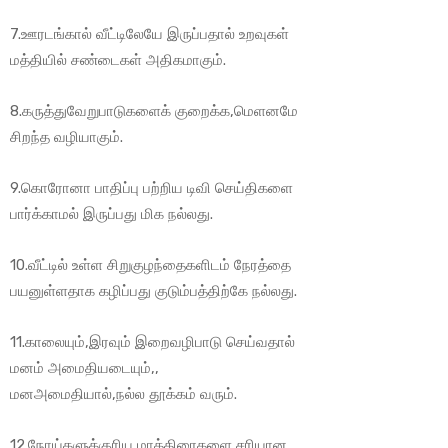
7.ஊரடங்கால் வீட்டிலேயே இருப்பதால் உறவுகள்
மத்தியில் சண்டைகள் அதிகமாகும்.
8.கருத்துவேறுபாடுகளைக் குறைக்க,மெளனமே
சிறந்த வழியாகும்.
9.கொரோனா பாதிப்பு பற்றிய டிவி செய்திகளை
பார்க்காமல் இருப்பது மிக நல்லது.
10.வீட்டில் உள்ள சிறுகுழந்தைகளிடம் நேரத்தை
பயனுள்ளதாக கழிப்பது குடும்பத்திற்கே நல்லது.
11.காலையும்,இரவும் இறைவழிபாடு செய்வதால்
மனம் அமைதியடையும்,,
மனஅமைதியால்,நல்ல தூக்கம் வரும்.
12.நோய்களுக்குரிய மாத்திரைகளை சரியான