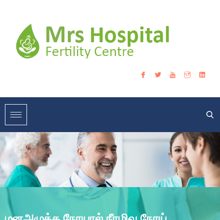
மனஅழுத்த நோயால்,நீரழிவு நோய்